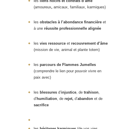
les
liens nocifs et contrats d’âme
(amoureux
,
amicaux, familiaux, karmiques)
les
obstacles à l’abondance financière
et
à une
réussite professionnelle alignée
les
vies ressource
et
recouvrement d’âme
(mission de vie, animal et plante totem)
les
parcours de Flammes Jumelles
(comprendre le lien pour pouvoir vivre en
paix avec)
les
blessures
d’
injustice
, de
trahison
,
d’
humiliation
, de
rejet,
d’
abandon
et de
sacrifice
les
héritages karmiques
(de vos vies