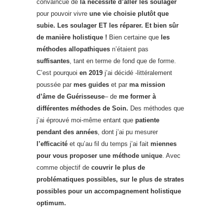
convaincue de
la nécessité d’aller les soulager
pour pouvoir vivre
une vie choisie plutôt que
subie
. Les soulager ET les réparer. Et bien sûr
de manière holistique !
Bien certaine que
les
méthodes allopathiques
n’étaient pas
suffisantes
, tant en terme de fond que de forme.
C’est pourquoi
en
2019
j’ai décidé -littéralement
poussée par
mes guides
et par
ma mission
d’âme de Guérisseuse
– de
me former à
différentes méthodes de Soin.
Des méthodes que
j’ai éprouvé moi-même entant que
patiente
pendant des années
, dont j’ai pu mesurer
l’efficacité
et qu’au fil du temps j’ai fait
miennes
pour vous proposer une méthode unique
. Avec
comme objectif de
couvrir le plus de
problématiques possibles, sur le plus de strates
possibles pour un accompagnement holistique
optimum.