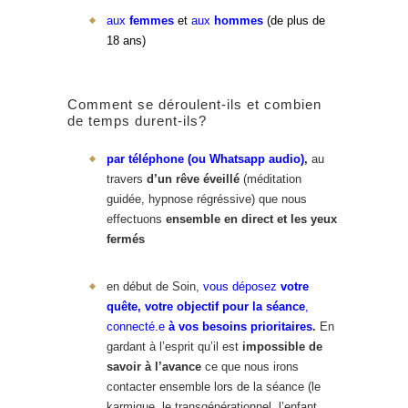
aux
femmes
et
aux
hommes
(
de plus de
18 ans)
Comment se déroulent-ils et combien
de temps durent-ils?
par téléphone (
ou Whatsapp
audio)
,
au
travers
d’un rêve éveillé
(méditation
guidée, hypnose régréssive) que nous
effectuons
ensemble en direct et les yeux
fermés
en début de Soin,
vous déposez
votre
quête, votre objectif pour la séance
,
connecté.e
à vos besoins prioritaires
.
En
gardant à l’esprit qu’il est
impossible
de
savoir à l’avance
ce que nous irons
contacter ensemble lors de la séance (le
karmique, le transgénérationnel, l’enfant