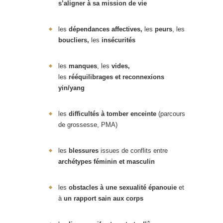
s’aligner à sa mission de vie
les
dépendances affectives,
les
peurs
, les
boucliers,
les
insécurités
les
manques
, les
vides,
les
rééquilibrages et reconnexions
yin/yang
les
difficultés à
tomber enceinte
(parcours
de grossesse, PMA)
les
blessures
issues de conflits entre
archétypes féminin et masculin
les
obstacles à une sexualité épanouie
et
à
un rapport sain aux corps